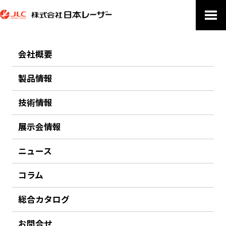
ホーム
製品一覧
アプリケーション
理科学
ウルトラファースト分光・光源・計測器
会社概要
120TW ピークパワー フェムト秒 Ti:Sapphireレーザーアンプ ARCO
ARCO H ハイブリットデュアル 1 kHz & 10 Hz フェムト秒 Ti:Sapphireレーザーアン
プ
製品情報
ARCO H ハイブリットデュアル 1 kHz & 10 Hz フェム
技術情報
ト秒 Ti:Sapphireレーザーアンプ
展示会情報
ニュース
コラム
総合カタログ
お問合せ