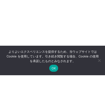
よりよいエクスペリエンスを提供するため、当ウェブサイトでは
Cookie を使用しています。引き続き閲覧する場合、Cookie の使用
を承諾したものとみなされます。
OK
アクセサリー
エネルギー減衰器
アクティブビームポインティング制御
真空互換コンプレッサ
Palitra OPA (波長可変域 230 nm – 17 μm)