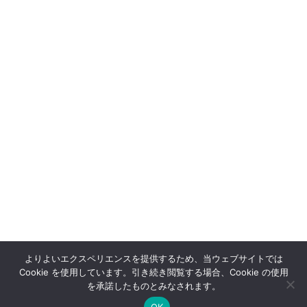
レーザー超音波による非接触非破壊検査／非
接触厚さ測定
よりよいエクスペリエンスを提供するため、当ウェブサイトでは
サイトマップ
サイトポリシー
プライバシーポリシー
Cookie を使用しています。引き続き閲覧する場合、Cookie の使用
を承諾したものとみなされます。
OK