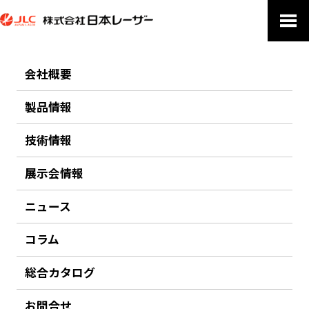
会社概要
PRODUCTS
製品情報
製品情報
技術情報
ホーム
製品情報
Intelligent Optical Systems
展示会情報
Intelligent Optical Systems
ニュース
Intelligent Optical Systems レーザー超音波非破壊検査装置
コラム
米国Intelligent Optical Systems (インテリジェント・オプティカ
ル・システムズ) 社は、軍需、航空、重工業などの分野で実績のあるレ
総合カタログ
ーザー超音波非破壊検査装置のメーカーです。前身のLasson
Technology社を含めるとレーザー超音波分野では30年以上の歴史があ
お問合せ
り、高いレベルのノウハウを有しています。