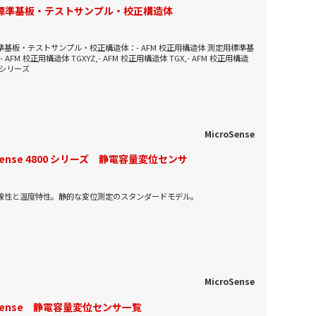
標準基板・テストサンプル・校正構造体
準基板・テストサンプル・校正構造体：- AFM 校正用構造体 測定用標準基
,- AFM 校正用構造体 TGXYZ,- AFM 校正用構造体 TGX,- AFM 校正用構造
11シリーズ
MicroSense
oSense 4800 シリーズ 静電容量変位センサ
線性と温度特性。静的な変位測定のスタンダードモデル。
MicroSense
oSense 静電容量変位センサ一覧