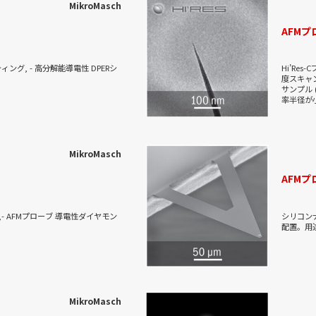
MikroMasch
ンのドメインが最も正確に測定でき
されていない場合、またはカンチレ
相イメージングは組成の違いではな
AFMプロ
た。
ティング, - 高分解能導電性 DPERシ
Hi’Re
度スキャン
サンプル 
率半径が
MikroMasch
AFM
,- AFMプローブ 導電性ダイヤモン
シリコン
配置。用
MikroMasch