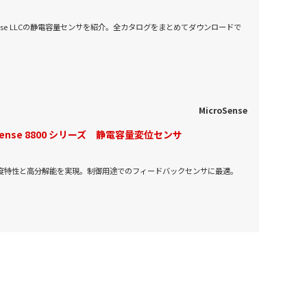
Sense LLCの静電容量センサを紹介。全カタログをまとめてダウンロードで
MicroSense
oSense 8800 シリーズ 静電容量変位センサ
度特性と高分解能を実現。制御用途でのフィードバックセンサに最適。