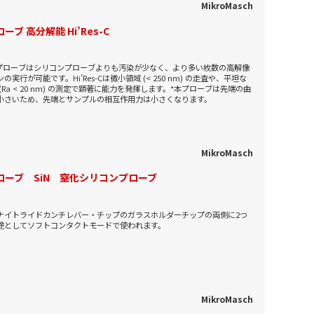
MikroMasch
ーブ 高分解能 Hi’Res-C
s-Cプローブはシリコンプローブよりも汚染が少なく、より多い枚数の高解像
の実行が可能です。Hi’Res-Cは微小領域 (< 250 nm) の走査や、平坦な
(Ra < 20 nm) の測定で顕著に能力を発揮します。*本プローブは先端の曲
小さいため、先端とサンプルの相互作用力は小さくなります。
MikroMasch
プローブ SiN 窒化シリコンプローブ
ナイトライドカンチレバー・チップのガラスホルダーチップの両側に2つ
途としてソフトコンタクトモードで使われます。
MikroMasch