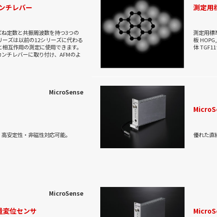
カンチレバー
測定用
ばね定数と共振周波数を持つ3つの
測定用標
リーズは以前の12シリーズに代わる
板 HOPG
と相互作用の測定に使用できます。
体 TGF
ンチレバーに取り付け、AFMのよ
MicroSense
Micr
・高安定性・非磁性対応可能。
優れた直
MicroSense
電容量変位センサ
Micr