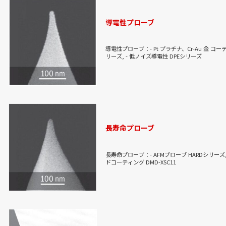
でのイメージングにより、水やフルオロカーボ
ました。AFMのフィードバックループが最適化
バーが共振周波数を超えて駆動していた時、位
導電性プローブ
く、形状の変化に対応するイメージになりまし
導電性プローブ：- Pt プラチナ、Cr-Au 金 コー
リーズ, - 低ノイズ導電性 DPEシリーズ
長寿命プローブ
長寿命プローブ：- AFMプローブ HARDシリーズ
ドコーティング DMD-XSC11