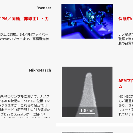
Ysenser
／PM／同軸／非球面）・カ
保護中
km以上に対応。SM／PMファイバー
ナノ構造
erPortカプラーまで、高精度光学
破壊で判
膜の品質
MikroMasch
AFMプ
ム
性を持つサンプルにおいて、ナノス
HQ:N
るAFM技術の一つです。位相コン
もご用意
基づきますが、これらの相互作用
あり、さ
測定モード（原子間力の引力領域か
フィーと
DeaとBurratoは、位相イメー
れていま
ドメインをマッピングしました。彼ら
プロトン伝導ドメインの分解能に大
ムでのイメージングにより、ドメイ
少なめに表示されました。引力領域