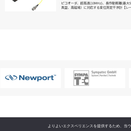
ピコオーダ、超高速(10MHz)、長作動距離(最
真空、高磁場）に対応する変位測定干渉計【レ
よりよいエクスペリエンスを提供するため、当ウェブ