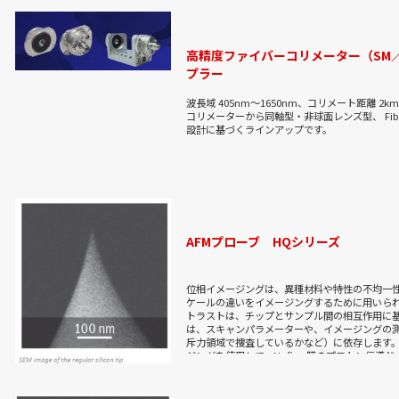
高精度ファイバーコリメーター（SM
プラー
波長域 405nm〜1650nm、コリメート距離 2
コリメーターから同軸型・非球面レンズ型、 Fib
設計に基づくラインアップです。
AFMプローブ HQシリーズ
位相イメージングは、異種材料や特性の不均一
ケールの違いをイメージングするために用いられ
トラストは、チップとサンプル間の相互作用に
は、スキャンパラメーターや、イメージングの
斥力領域で捜査しているかなど）に依存します。O’
ジングを使用して、Nafion膜のプロトン伝導
は、先端とサンプルの間の特定の相互作用力が
きく影響することを発見しました。斥力レジー
ンの面積が大きめに表示され、ドメインの数が