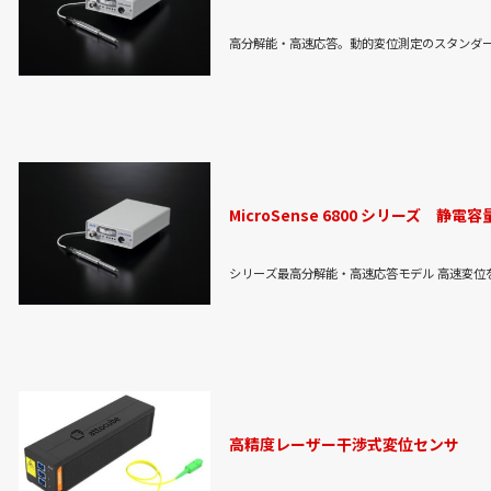
高分解能・高速応答。動的変位測定のスタンダ
MicroSense 6800 シリーズ 静
シリーズ最高分解能・高速応答モデル 高速変位
高精度レーザー干渉式変位センサ