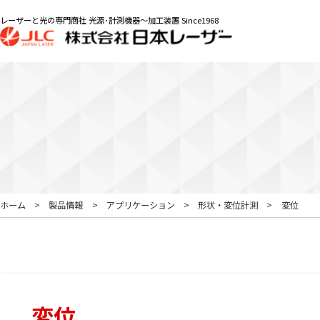
レーザーと光の専門商社 光源･計測機器～加工装置 Since1968
ホーム
製品情報
アプリケーション
形状・変位計測
変位
変位