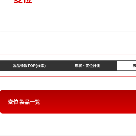
製品情報TOP(検索)
形状・変位計測
変位 製品一覧