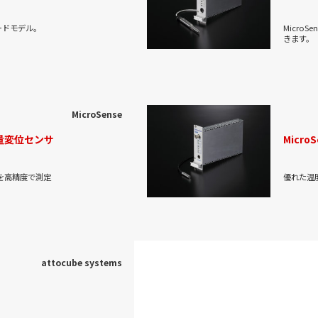
ードモデル。
Micro
きます。
MicroSense
電容量変位センサ
Micr
を高精度で測定
優れた温
attocube systems