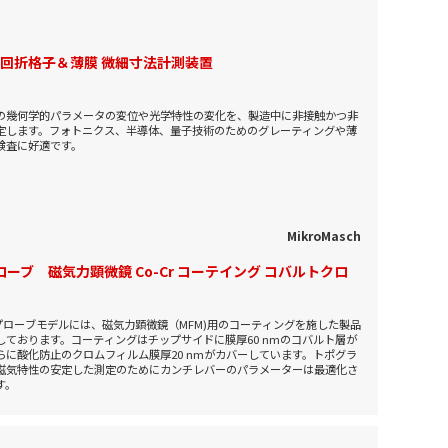
: 回折格子＆薄膜 微細寸法計測装置
の幾何学的パラメータの変位や光学特性の変化を、製造中に非接触かつ非
定します。フォトニクス、半導体、量子技術のためのグレーティングや薄
検査に好適です。
MikroMasch
ローブ 磁気力顕微鏡 Co-Cr コーテイング コバルトクロ
SCプローブモデルには、磁気力顕微鏡（MFM)用のコーティングを施した製品
しております。コーティングはチップサイドに膜厚60 nmのコバルト層が
らに酸化防止のクロムフィルム膜厚20 nmがカバーしています。トポグラ
磁気特性の安定した測定のためにカンチレバーのパラメーターは最適化さ
す。