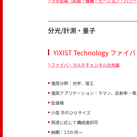
ラボ必需（除振・機構・モーション・パワー
分光/計測・量子
YIXIST Technology
ファイバ・マルチチャンネル分光器
推奨分野：光学、理工
推奨アプリケーション：ラマン、反射率・吸
低価格
小型 手のひらサイズ
用途に応じて構成選択可
納期：1.5か月～