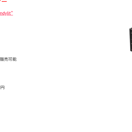
ザー
lit”
古販売可能
万円