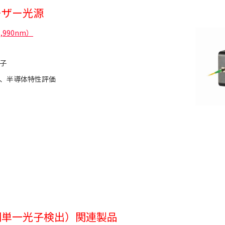
レーザー光源
990nm）
子
、半導体特性評価
時間相関単一光子検出）関連製品