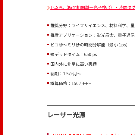
TCSPC（時間相関単一光子検出）・時間タ
推奨分野：ライフサイエンス、材料科学、量
推奨アプリケーション：蛍光寿命、量子通信
ピコ秒～ミリ秒の時間分解能（最小 1ps）
短デッドタイム：650 ps
国内外に非常に高い実績
納期：1.5か月～
概算価格：150万円〜
レーザー光源