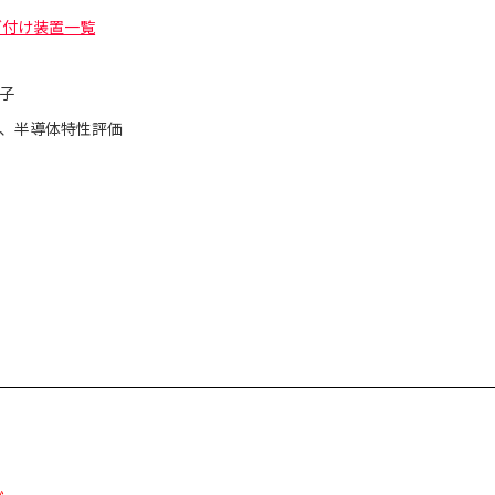
グ付け装置一覧
子
、半導体特性評価