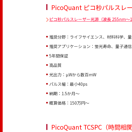
PicoQuant ピコ秒パルス
ピコ秒パルスレーザー光源（波長 255nm～1,
推奨分野：ライフサイエンス、材料科学、量
推奨アプリケーション：蛍光寿命、量子通信
5年間保証
高品質
光出力：µWから数百mW
パルス幅：最小40ps
納期：1.5か月～
概算価格：150万円〜
PicoQuant TCSPC（