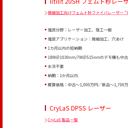
litilit 20SH フェムト秒レー
微細加工向けフェムト秒ファイバレーザー ”Indy
推奨分野：レーザー加工、理工一般
推奨アプリケーション：微細加工、穴あけ
1カ月以内の短納期
18W＠1030nm/7W＠515nmのデモ機も中
水冷不要
納期：1か月以内
概算価格：中古〜1,000万円／新品〜1,700
CryLaS DPSS レーザー
CryLaS 製品一覧