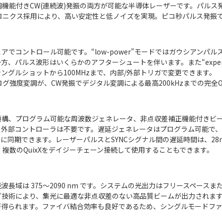
調機能付きCW(連続波)発振の両方が可能な半導体レーザーです。パルス発
クトロニクス採用により、高い安定性と低ノイズを実現。ピコ秒パルス発振での
コントロール可能です。“low-power”モードではガウシアンパルスを出
方、パルス波形はいくらかのアフターシュートを伴います。また“expe
グルショットから100MHzまで、内部/外部トリガで変更できます。
グ強度変調が、CW発振でデジタル変調による最高200kHzまでの完全O
構、プログラム可能な周波数ジェネレータ、非点収差補正機能付きビーム
外部コントローラは不要です。遅延ジェネレータはプログラム可能で、S
同期できます。レーザーパルスとSYNCシグナル間の遅延時間は、28ns
複数のQuixXをデイジーチェーン接続して使用することもできます。
可能波長域は 375～2090 nm です。システムの光出力はフリースペー
グ技術により、集光に最適な非点収差のない高品質ビームが出力されま
が得られます。ファイバ結合効率も良好であるため、シングルモードフ