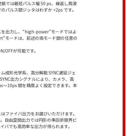
振では最短パルス幅 50 ps、繰返し周波
パルス間ジッタはわずか <2ps です。
力し、“high-power”モードではよ
rt”モードは、前述の両モード間の任意の
N/OFFが可能です。
成形光学系、高分解能 SYNC遅延ジェ
YNC出力シグナルにより、カメラ、高
～10ps 間を精度よく設定できます。本
スまたはファイバ出力をお選びいただけます。
す。自由空間出力では円形の準回折限界ビ
ァイバでも高効率な出力が得られます。