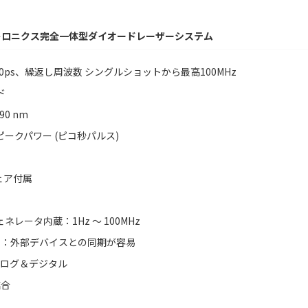
トロニクス完全一体型ダイオードレーザーシステム
ps、繰返し周波数 シングルショットから最高100MHz
ド
0 nm
W ピークパワー (ピコ秒パルス)
ェア付属
レータ内蔵：1Hz ～ 100MHz
タ：外部デバイスとの同期が容易
ナログ＆デジタル
結合