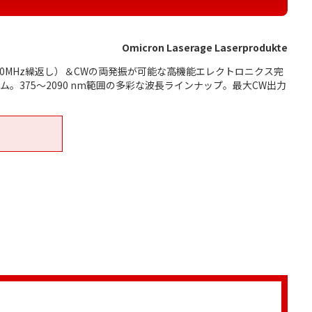
Omicron Laserage Laserprodukte
100MHz繰返し）＆CWの両発振が可能な高機能エレクトロニクス完
。375～2090 nm範囲の多彩な波長ラインナップ。最大CW出力