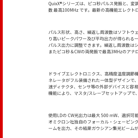
QuixX®シリーズは、ピコ秒パルス発振と、変
数 最高100MHz です。最新の高機能エレ
パルス形状、高さ、繰返し周波数はソフトウェアで
り高いピークパワー及び平均出力が得られる一
パルス出力に調整できます。繰返し周波数はシン
またピコ秒＆CWの両発振で最高3MHzのアナロ
ドライブエレクトロニクス、高精度温度調節機
ネレータがフル装備された一体型デザインで、
速ディテクタ、センサ等の外部デバイスと容易に
機能により、マスタ/スレーブセットアップで、
使用LDの CW光出力は最大 500 mW、選択
オミクロン社独自のフォーカル・シェーピン
ームを出力、その結果ガウシアン集光ビーム