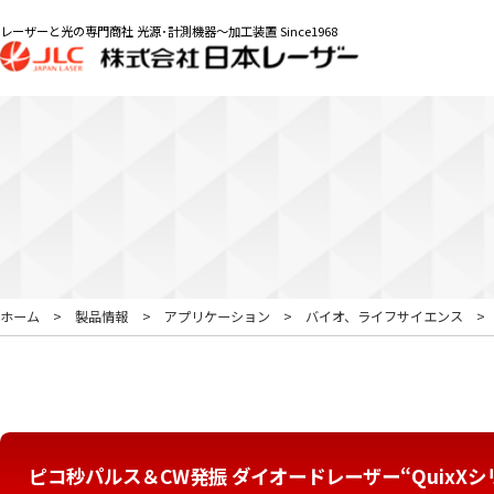
レーザーと光の専門商社 光源･計測機器～加工装置 Since1968
ホーム
製品情報
アプリケーション
バイオ、ライフサイエンス
ピコ秒パルス＆CW発振 ダイオードレーザー“QuixXシ