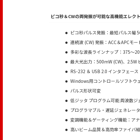
ピコ秒＆CWの両発振が可能な高機能エレク
ピコ秒パルス発振：最短パルス幅 50
連続波 (CW) 発振：ACC＆APCモー
多彩な波長ラインナップ：375～209
最大光出力：500mW (CW)、2.5
RS-232 ＆ USB 2.0 インタフェース
Windows用コントロールソフトウ
パルス形状可変
低ジッタ プログラム可能 周波数ジェネ
プログラマブル・遅延ジェネレー
変調機能＆ゲーティング機能：ア
高いビーム品質＆高効率ファイバ