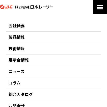
会社概要
PRODUCTS
製品情報
製品情報
技術情報
ホーム
製品情報
検査・測定・イメージング機器
測定装置
分光計測
高性能 蛍光寿命分光装置 FluoTime 300
展示会情報
前のページにもどる
ニュース
高性能 蛍光寿命分光装置 FluoTime 300
コラム
総合カタログ
PicoQuant
蛍光寿命と定常状態の両分光計測が可能な、高性能な完全自動化 分光
お問合せ