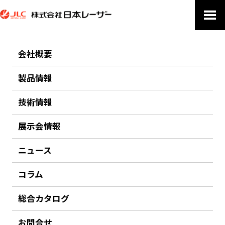
ホーム
製品についてのお問い合わせ
会社概要
製品についてのお問い合わせ
製品情報
技術情報
電子メールでのお問合せ：jlc★japanlaser.co.jp（★を@に変更してく
ださい）
展示会情報
お問い合わせ 製品名：高性能 蛍光寿命分光装置 FluoTime 300
ニュース
コラム
総合カタログ
お問合せ