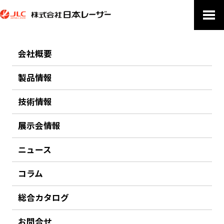
会社概要
PRODUCTS
製品情報
製品情報
技術情報
ホーム
製品情報
レーザー関連製品
関連機器
偏波計測・制御
偏波の計測装置（偏波消光比・偏波依存損失・挿入損失・偏波クロストーク）
展示会情報
ニュース
前のページにもどる
偏波の計測装置（偏波消光比・偏波依存損失・挿入損
コラム
失・偏波クロストーク）
総合カタログ
General Photonics
お問合せ
偏波関連の計測装置 / 分析装置をラインナップ。