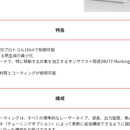
特長
-100プロトコル16bitで制御可能
よる熱生成の最小化
に移動する対象を加工するオンザフライ用途(MOTF:Marking-and-pro
材質とコーティングが使用可能
構成
ーティングは、すべての標準的なレーザータイプ、波長、出力密度、焦
タ（チューニングオプション）によって柔軟に追加構成できるように設
用用途に合った構成をお届けできます。