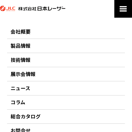
会社概要
PRODUCTS
製品情報
製品情報
技術情報
ホーム
製品情報
3～13μm ハイパワー CW＆パルス波長固定中赤外レーザー“Aries-2”
展示会情報
前のページにもどる
ニュース
3～13μm ハイパワー CW＆パルス波長固定中赤外レ
ーザー“Aries-2”
コラム
総合カタログ
DRS Daylight Solutions
ハイパワー 中赤外レーザー。CW発振 or パルス発振。堅牢・安定した
お問合せ