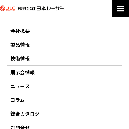
会社概要
PRODUCTS
製品情報
製品情報
技術情報
ホーム
製品情報
検査・測定・イメージング機器
検査・解析装置
異物検査、成分分析
テラヘルツ分光解析装置“T-COGNITION”
展示会情報
ニュース
前のページにもどる
コラム
テラヘルツ分光解析装置“T-COGNITION”
総合カタログ
HÜBNER
お問合せ
テラヘルツ分光により、封書や小包の中に隠された有害物質を正確に、