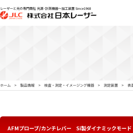
レーザーと光の専門商社 光源･計測機器～加工装置 Since1968
ホーム
製品情報
検査・測定・イメージング機器
測定装置
表
AFMプローブ/カンチレバー Si製ダイナミックモード 