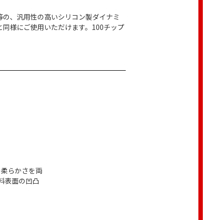
同等の、汎用性の高いシリコン製ダイナミ
と同様にご使用いただけます。100チップ
.)の柔らかさを両
料表面の凹凸