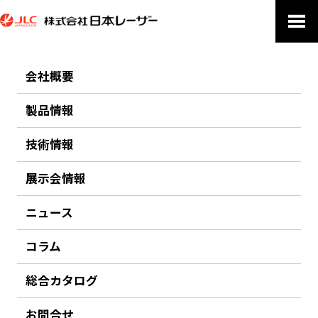
会社概要
TECHNOLOGIES
技術情報
製品情報
技術情報
ホーム
技術情報
光パラメトリック発振 励起用レーザー
展示会情報
前のページにもどる
ニュース
光パラメトリック発振 励起用レーザー
コラム
Beamtech Optronics
総合カタログ
光パラメトリック発振器（OPO）向けの励起用レーザーをラインナッ
プいたしております。
お問合せ