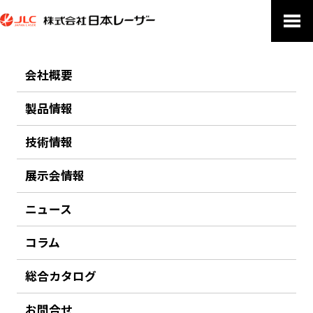
会社概要
PRODUCTS
製品情報
製品情報
技術情報
ホーム
製品情報
アプリケーション
バイオ、ライフサイエンス
オプトジェネティクス
超小型CWレーザーモジュール“LuxX”
展示会情報
前のページにもどる
ニュース
超小型CWレーザーモジュール“LuxX”
コラム
総合カタログ
Omicron Laserage Laserprodukte
バイオ、産業用途に最適なコンパクトなCW LDモジュール。紫外
お問合せ