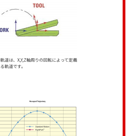
軌道は、X,Y,Z軸周りの回転によって定義
れる軌道です。