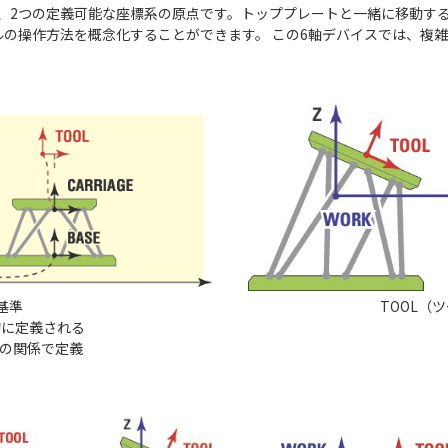
、2つの定義可能な座標系の原点です。トッププレートと一緒に移動す
ルの操作方法を概念化することができます。 この6軸デバイスでは、複
基準
TOOL（
的に定義される
との関係で定義