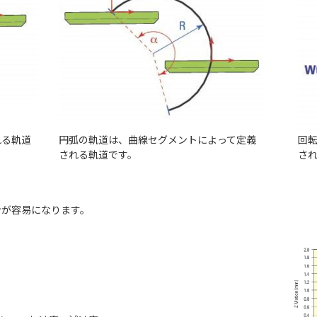
れる軌道
円弧の軌道は、曲線セグメントによって定義
回転
される軌道です。
さ
ンが容易になります。