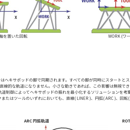
中心軸を置いた回転
WORK (
ンはヘキサポッドの脚で同期されます。すべての脚が同時にスタートと
しも直線的な軌道になりません。小さな動きであれば、この影響は無視で
Path™ 軌道制御によってヘキサポッドの振れを最小化するソリューション
はツールのいずれにおいても、直線( LINER )、円弧( ARC )、回転( 
ARC 円弧軌道
RO