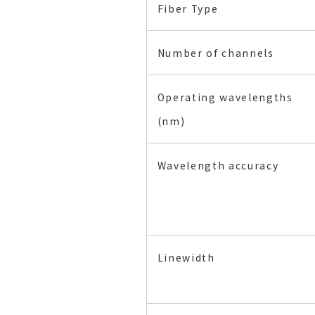
Fiber Type
Number of channels
Operating wavelengths
(nm)
Wavelength accuracy
Linewidth