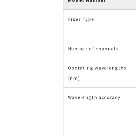
Fiber Type
Number of channels
Operating wavelengths
(nm)
Wavelength accuracy