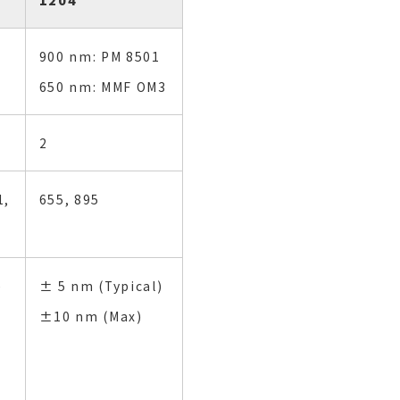
900 nm: PM 8501
650 nm: MMF OM3
2
1,
655, 895
)
± 5 nm (Typical)
±10 nm (Max)