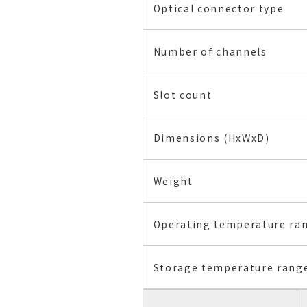
Optical connector type
Number of channels
Slot count
Dimensions (HxWxD)
Weight
Operating temperature ra
Storage temperature rang