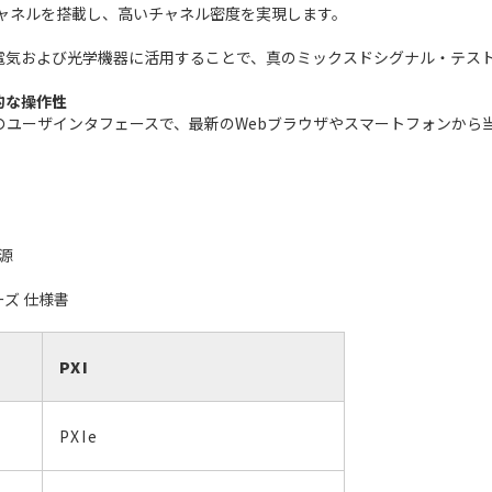
8チャネルを搭載し、高いチャネル密度を実現します。
を電気および光学機器に活用することで、真のミックスドシグナル・テス
感的な操作性
ベースのユーザインタフェースで、最新のWebブラウザやスマートフォンから
源
ーズ 仕様書
PXI
PXIe