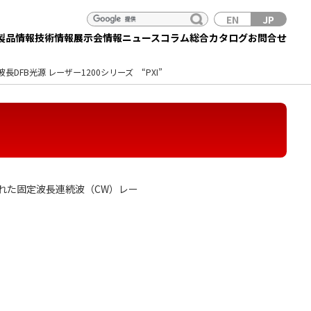
EN
JP
製品情報
技術情報
展示会情報
ニュース
コラム
総合カタログ
お問合せ
波長DFB光源 レーザー1200シリーズ “PXI”
に優れた固定波長連続波（CW）レー