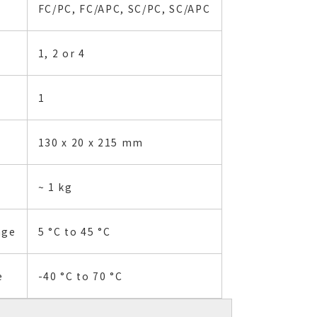
FC/PC, FC/APC, SC/PC, SC/APC
1, 2 or 4
1
130 x 20 x 215 mm
~ 1 kg
nge
5 °C to 45 °C
e
-40 °C to 70 °C