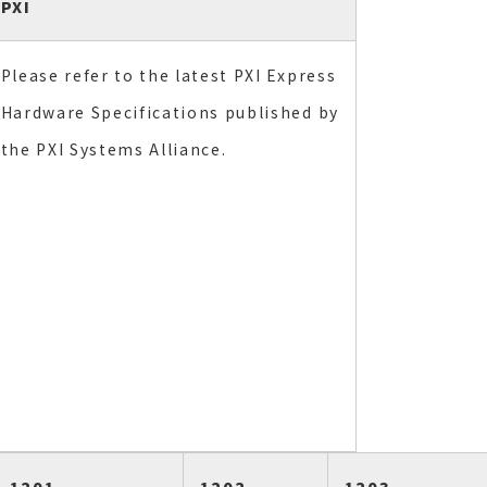
PXI
Please refer to the latest PXI Express
Hardware Specifications published by
the PXI Systems Alliance.
1201
1202
1203