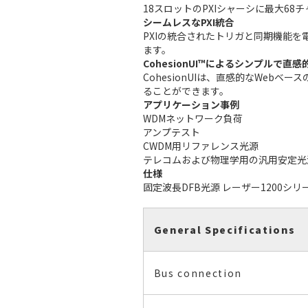
18スロットのPXIシャーシに最大6
シームレスなPXI統合
PXIの統合されたトリガと同期機能
ます。
CohesionUI™によるシンプルで直
CohesionUIは、直感的なWeb
ることができます。
アプリケーション事例
WDMネットワーク負荷
アンプテスト
CWDM用リファレンス光源
テレコムおよび物理学用の汎用安定光
仕様
固定波長DFB光源 レーザー1200シリ
General Specifications
Bus connection