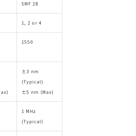
SMF 28
1, 2 or 4
1550
±3 nm
(Typical)
ax)
±5 nm (Max)
1 MHz
(Typical)