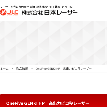
レーザーと光の専門商社 光源･計測機器～加工装置 Since1968
ホーム
製品情報
OneFive GENKI HP 高出力ピコ秒レーザー
OneFive GENKI HP 高出力ピコ秒レーザー