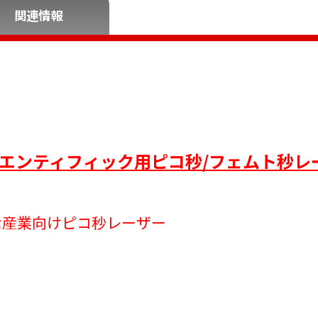
関連情報
s社 サイエンティフィック用ピコ秒/フェムト秒
な産業向けピコ秒レーザー