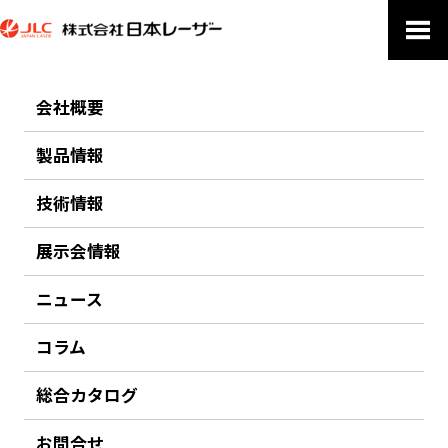
会社概要
PRODUCTS
製品情報
製品情報
技術情報
ホーム
製品情報
小型パルスレーザー
展示会情報
前のページにもどる
ニュース
小型パルスレーザー
コラム
Beamtech Optronics
総合カタログ
Nd:YAG 固体パルスレーザーをベースとしたコンパクトシリーズ。小型
設計ながら高パルスエネルギーと優れたビーム品質を実現し、研究・計
お問合せ