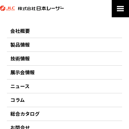
ホーム
製品についてのお問い合わせ
会社概要
製品についてのお問い合わせ
製品情報
技術情報
電子メールでのお問合せ：jlc★japanlaser.co.jp（★を@に変更してく
ださい）
展示会情報
お問い合わせ 製品名：超音波顕微鏡/超音波映像装置 “V シリーズ”
ニュース
コラム
総合カタログ
お問合せ