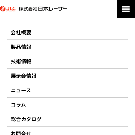
ホーム
製品についてのお問い合わせ
会社概要
製品についてのお問い合わせ
製品情報
技術情報
電子メールでのお問合せ：jlc★japanlaser.co.jp（★を@に変更してく
ださい）
展示会情報
お問い合わせ 製品名：フーリエ変換型分光器 TRICLOPS 可視光-近赤
外-短波長赤外-中赤外 対応
ニュース
コラム
総合カタログ
お問合せ