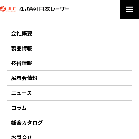
ホーム
製品についてのお問い合わせ
会社概要
製品についてのお問い合わせ
製品情報
技術情報
電子メールでのお問合せ：jlc★japanlaser.co.jp（★を@に変更してく
ださい）
展示会情報
お問い合わせ 製品名：ゲインスイッチピコ秒レーザー 単色 Unico
ニュース
コラム
総合カタログ
お問合せ