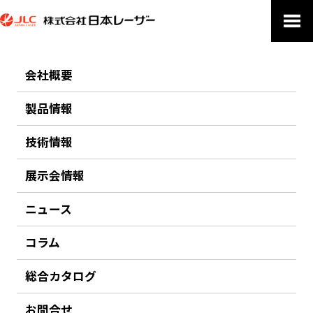
会社概要
COLUMN
コラム
製品情報
技術情報
ホーム
コラム
【Laser Being #7】光で未来のエネルギーを拓く ― 浜松ホトニクス・川嶋利幸氏に
聞くレーザーフュージョン発電の展望
展示会情報
2026/01/08
ニュース
【Laser Being #7】光で未来のエネルギーを拓く ―
浜松ホトニクス・川嶋利幸氏に聞くレーザーフュージ
コラム
ョン発電の展望
総合カタログ
お問合せ